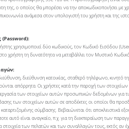
τη της, ο οποίος θα μπορέσει να την αποκωδικοποιήσει με χ
 επικοινωνία ανάμεσα στον υπολογιστή του χρήστη και της ιστ
 (
Password
):
χρήστης χρησιμοποιεί δύο κωδικούς, τον Kωδικό Εισόδου (Us
 στο χρήστη τη δυνατότητα να μεταβάλλει τον Μυστικό Κωδικό
λαγών:
διεύθυνση, διεύθυνση κατοικίας, σταθερό τηλέφωνο, κινητό 
ύνται απόρρητα. Οι χρήστες κατά την παροχή των στοιχείων
ξεργασία των στοιχείων αυτών προσωπικών δεδομένων για τις
βασης των στοιχείων αυτών σε αποδέκτες οι οποίοι θα προσδι
ης καταρτιζομένης σύμβασης. Βεβαιώνεται ότι αποκλειστικά 
τε αυτό είναι αναγκαίο, π.χ. για τη διεκπεραίωση των παραγγ
α στοιχεία των πελατών και των συναλλαγών τους, εκτός αν έ