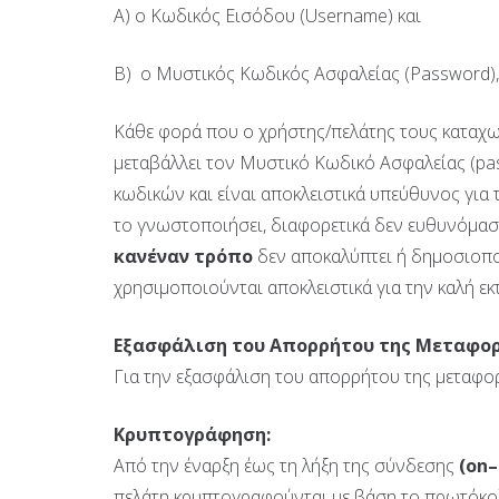
Α) ο Κωδικός Εισόδου (Username) και
Β) ο Μυστικός Κωδικός Ασφαλείας (Password),
Κάθε φορά που ο χρήστης/πελάτης τους καταχω
μεταβάλλει τον Μυστικό Κωδικό Ασφαλείας (pas
κωδικών και είναι αποκλειστικά υπεύθυνος για 
το γνωστοποιήσει, διαφορετικά δεν ευθυνόμασ
κανέναν τρόπο
δεν αποκαλύπτει ή δημοσιοπο
χρησιμοποιούνται αποκλειστικά για την καλή ε
Εξασφάλιση του Απορρήτου της Μεταφο
Για την εξασφάλιση του απορρήτου της μεταφ
Κρυπτογράφηση:
Από την έναρξη έως τη λήξη της σύνδεσης
(
on
–
πελάτη κρυπτογραφούνται με βάση το πρωτόκολ