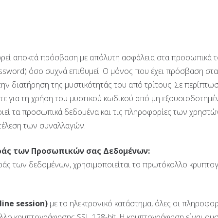
ρεί αποκτά πρόσβαση με απόλυτη ασφάλεια στα προσωπικά του
sword) όσο συχνά επιθυμεί. Ο μόνος που έχει πρόσβαση στα 
την διατήρηση της μυστικότητάς του από τρίτους. Σε περίπτω
τε για τη χρήση του μυστικού κωδικού από μη εξουσιοδοτημ
ιεί τα προσωπικά δεδομένα και τις πληροφορίες των χρηστ
κτέλεση των συναλλαγών.
ράς των Προσωπικών σας Δεδομένων:
οράς των δεδομένων, χρησιμοποιείται το πρωτόκολλο κρυπτ
line
session
)
με το ηλεκτρονικό κατάστημα, όλες οι πληροφορ
λο κρυπτογράφησης SSL 128-bit. Η κρυπτογράφηση είναι ουσ