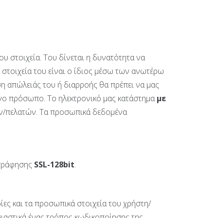
 στοιχεία. Του δίνεται η δυνατότητα να
στοιχεία του είναι ο ίδιος μέσω των ανωτέρω
ση απώλειάς του ή διαρροής θα πρέπει να μας
ένο πρόσωπο. Το ηλεκτρονικό μας κατάστημα
με
ών/πελατών. Τα προσωπικά δεδομένα
ογράφησης
SSL
-128
bit
.
ίες και τα προσωπικά στοιχεία του χρήστη/
ιαστικά ένας τρόπος κωδικοποίησης της