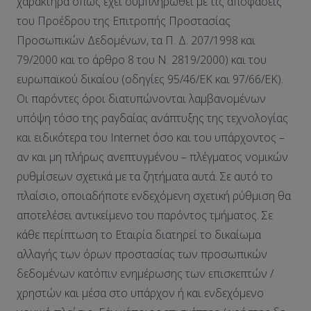
χαρακτήρα όπως έχει συμπληρωθεί με τις αποφάσεις
του Προέδρου της Επιτροπής Προστασίας
Προσωπικών Δεδομένων, τα Π. Δ. 207/1998 και
79/2000 και το άρθρο 8 του Ν. 2819/2000) και του
ευρωπαϊκού δικαίου (οδηγίες 95/46/ΕΚ και 97/66/ΕΚ).
Οι παρόντες όροι διατυπώνονται λαμβανομένων
υπόψη τόσο της ραγδαίας ανάπτυξης της τεχνολογίας
και ειδικότερα του Internet όσο και του υπάρχοντος –
αν και μη πλήρως ανεπτυγμένου – πλέγματος νομικών
ρυθμίσεων σχετικά με τα ζητήματα αυτά. Σε αυτό το
πλαίσιο, οποιαδήποτε ενδεχόμενη σχετική ρύθμιση θα
αποτελέσει αντικείμενο του παρόντος τμήματος. Σε
κάθε περίπτωση το Εταιρία διατηρεί το δικαίωμα
αλλαγής των όρων προστασίας των προσωπικών
δεδομένων κατόπιν ενημέρωσης των επισκεπτών /
χρηστών και μέσα στο υπάρχον ή και ενδεχόμενο