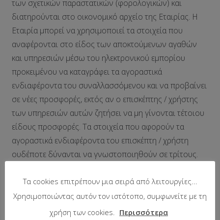
των σχετικών παραστατικών (φορολογικών) και
διατηρούνται στο οικονομικό αρχείο της Εταιρίας. Η
Εταιρία μπορεί να χρησιμοποιεί τα στοιχεία που
αναφέρονται στο είδος των αποκτούμενων αγαθών
και υπηρεσιών μέσω του ηλεκτρονικού εμπορίου
προκειμένου να καταγράφει τα αγοραστικά
ενδιαφέροντα του συναλλασσόμενου και να προβαίνει
σε νέες προσφορές, εκτός αν ο επισκέπτης / χρήστης
των υπηρεσιών αυτών ζητήσει να μη γίνονται τέτοιου
είδους προσφορές. Τα στοιχεία που αφορούν τα
αγοραστικά ενδιαφέροντα του επισκέπτη / χρήστη
ουδέποτε δύνανται να γνωστοποιηθούν σε τρίτους.
Συνδρομητικές υπηρεσίες
Τα cookies επιτρέπουν μια σειρά από λειτουργίες...
Για την εγγραφή του επισκέπτη / χρήστη ως
Χρησιμοποιώντας αυτόν τον ιστότοπο, συμφωνείτε με τη
συνδρομητή σε ορισμένες από τις υπηρεσίες της
χρήση των cookies.
Περισσότερα
Εταιρίας ζητούνται τα εξής στοιχεία : Ονοματεπώνυμο/