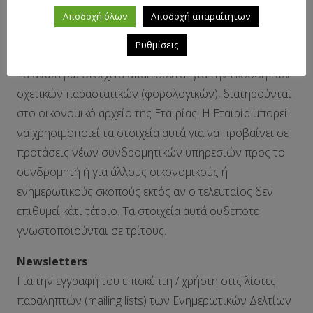
Επωνυμία Επιχείρησης – Διεύθυνση / Έδρα
Αποδοχή όλων
Αποδοχή απαραίτητων
επιχείρησης – ΤΚ – Τηλέφωνο – E-mail – fax – ΑΦΜ –
Ρυθμίσεις
ΔΟΥ – Πόλη – Χώρα – Στοιχεία Πιστωτικής Κάρτας .
Τα ανωτέρω στοιχεία απαιτούνται για την έκδοση των
σχετικών παραστατικών (φορολογικών), διατηρούνται
στο οικονομικό αρχείο της Εταιρίας. Η Εταιρία μπορεί
να χρησιμοποιεί τα στοιχεία αυτά για να προβαίνει σε
προτάσεις νέων συνδρομητικών υπηρεσιών προς το
συνδρομητή ή για άλλους οικονομικούς ή
ενημερωτικούς σκοπούς εκτός αν ο τελευταίος δεν
επιθυμεί κάτι τέτοιο. Τα στοιχεία αυτά ουδέποτε
γνωστοποιούνται σε τρίτους.
Newsletters
Για την εγγραφή του επισκέπτη / χρήστη στις λίστες
παραληπτών (mailing lists) των Ενημερωτικών Δελτίων