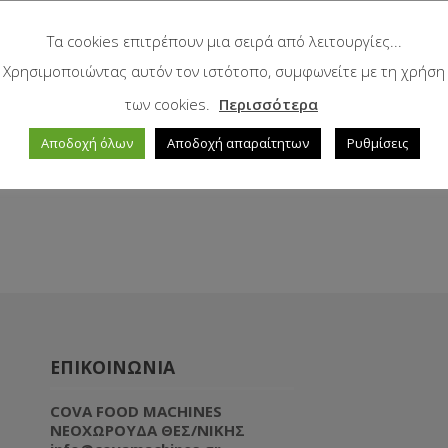
Τα cookies επιτρέπουν μια σειρά από λειτουργίες...
Χρησιμοποιώντας αυτόν τον ιστότοπο, συμφωνείτε με τη χρήση
των cookies.
Περισσότερα
Αποδοχή όλων
Αποδοχή απαραίτητων
Ρυθμίσεις
ΕΠΙΚΟΙΝΩΝΙΑ
COVA FOOD MACHINES
NEOXΩΡΟΥΔΑ ΘΕΣ/ΝΙΚΗΣ